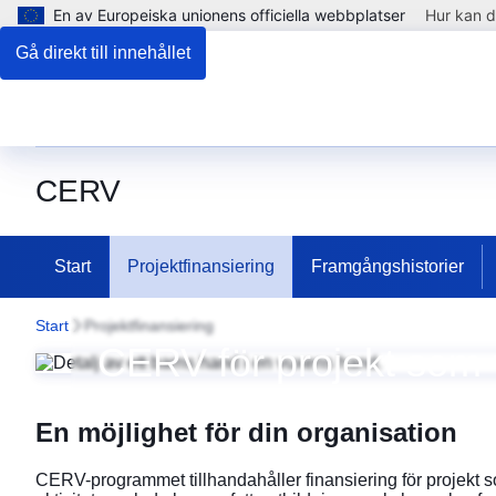
En av Europeiska unionens officiella webbplatser
Hur kan d
Gå direkt till innehållet
CERV
Start
Projektfinansiering
Framgångshistorier
Start
Projektfinansiering
CERV för projekt som 
Projektfinansiering
En möjlighet för din organisation
CERV-programmet tillhandahåller finansiering för projekt 