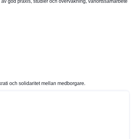
e av god praxis, studier och övervakning, vänortssamarbete
okrati och solidaritet mellan medborgare.