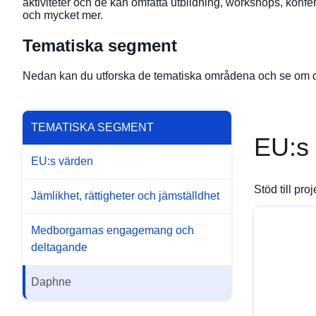
aktiviteter och de kan omfatta utbildning, workshops, konf
och mycket mer.
Tematiska segment
Nedan kan du utforska de tematiska områdena och se om det fi
TEMATISKA SEGMENT
EU:s
EU:s värden
Stöd till pr
Jämlikhet, rättigheter och jämställdhet
Medborgarnas engagemang och
deltagande
Daphne