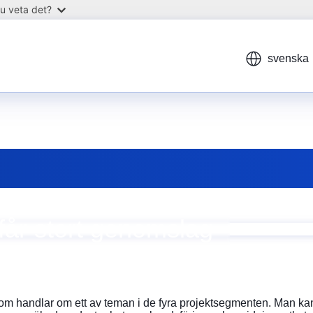
u veta det?
svenska
får stort genomslag
som handlar om ett av teman i de fyra projektsegmenten. Man kan