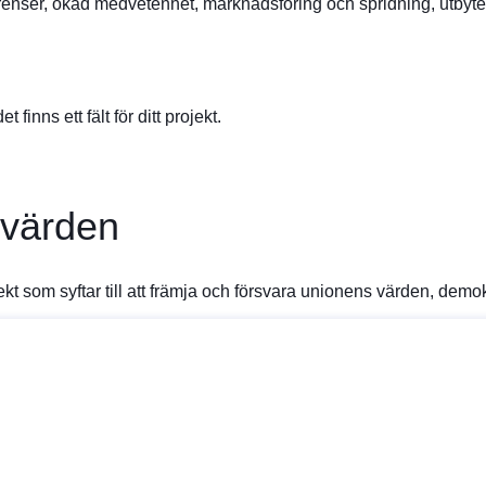
erenser, ökad medvetenhet, marknadsföring och spridning, utbyt
nns ett fält för ditt projekt.
 värden
ojekt som syftar till att främja och försvara unionens värden, dem