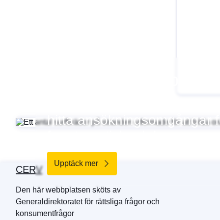
Ansök med ditt projek
Gå till EU:s finansierings- o
hitta ansökningsomgångar för
fyra tematiska delarna.
Upptäck mer
CERV
Den här webbplatsen sköts av
Generaldirektoratet för rättsliga frågor och
konsumentfrågor