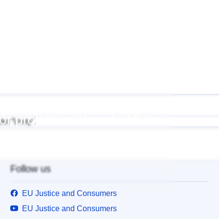
t
ch anbudsportal för att
 projekt relaterade till de
Follow us
EU Justice and Consumers
EU Justice and Consumers